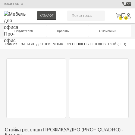
PRO-OFFICE TG
КАТАЛОГ
0
0
Покупателям
Проекты
О компании
Главная
МЕБЕЛЬ ДЛЯ ПРИЕМНЫХ
РЕСЕПШЕНЫ С ПОДСВЕТКОЙ (LED)
Р
Стойка ресепшн ПРОФИКУАДРО (PROFIQUADRO) -
Каталог