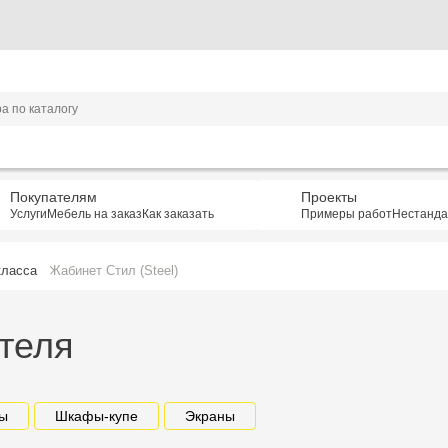
Покупателям
Проекты
Услуги
Мебель на заказ
Как заказать
Примеры работ
Нестанда
класса
Кабинет Стил (Steel)
теля
ы
Шкафы-купе
Экраны