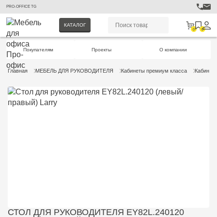
PRO-OFFICE TG
КАТАЛОГ
0
0
Покупателям
Проекты
О компании
Главная
МЕБЕЛЬ ДЛЯ РУКОВОДИТЕЛЯ
Кабинеты премиум класса
Кабинет 
СТОЛ ДЛЯ РУКОВОДИТЕЛЯ EY82L.240120