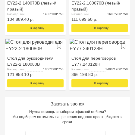
EY22-2.140070B (левый/
EY22-2.160070B (левый/
правый)
правый)
Размер, мм:
1400*700*750
Размер, мм:
1600*700*750
104 889.40 р.
111 699.50 р.
В корзину
В корзину
Стол для руководителя
Стол для переговоров
EY22-2.180080B
EY77.240128H
Размер, мм:
1800*800*750
Размер, мм:
2400*1280*750
121 958.10 р.
366 198.80 р.
В корзину
В корзину
Заказать звонок
Нужна помощь с выбором офисной мебели?
Мы подберем оптимальные решения под ваш проект, бюджет и
сроки.