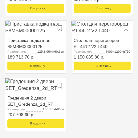
В корзину
В корзину
Приставка подкатная
Стол для переговоров
S8MBM00000125
RT.4412.V2 L440
Размер, мм:
125,3x56xh60,3см
Размер, мм:
4400x1200xh750
189 713.70 р.
1 150 685.80 р.
В корзину
В корзину
Греденция 2 двери
SET_Gredenza_2d_RT
Размер, мм:
108x46xh80см
207 708.60 р.
В корзину