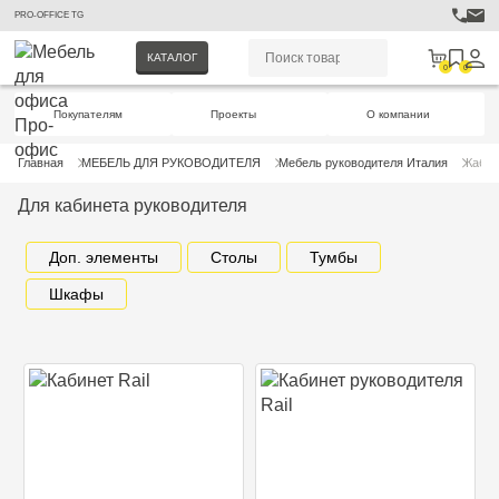
PRO-OFFICE TG
КАТАЛОГ
0
0
Покупателям
Проекты
О компании
Главная
МЕБЕЛЬ ДЛЯ РУКОВОДИТЕЛЯ
Мебель руководителя Италия
Кабин
Для кабинета руководителя
Доп. элементы
Столы
Тумбы
Шкафы