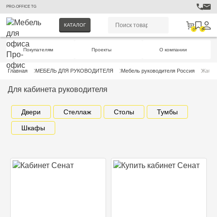
PRO-OFFICE TG
КАТАЛОГ
0
0
Покупателям
Проекты
О компании
Главная
МЕБЕЛЬ ДЛЯ РУКОВОДИТЕЛЯ
Мебель руководителя Россия
Кабин
Для кабинета руководителя
Двери
Стеллаж
Столы
Тумбы
Шкафы