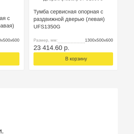
Тумба сервисная опорная c
ая c
раздвижной дверью (левая)
авая)
UFS1350G
0х500х600
Размер, мм:
1300х500х600
23 414.60 р.
В корзину
и.