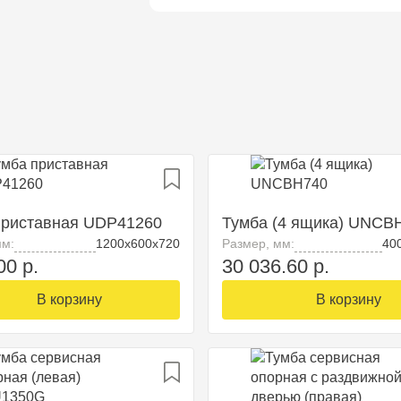
приставная UDP41260
Тумба (4 ящика) UNCB
мм:
1200х600х720
Размер, мм:
40
00 р.
30 036.60 р.
В корзину
В корзину