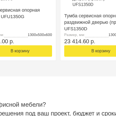
сервисная опорная
Тумба сервисная опорн
) UFU1350G
раздвижной дверью (пр
UFS1350D
мм:
1300х500х600
Размер, мм:
130
.00 р.
23 414.60 р.
В корзину
В корзину
фисной мебели?
ешения под ваш проект, бюджет и срок